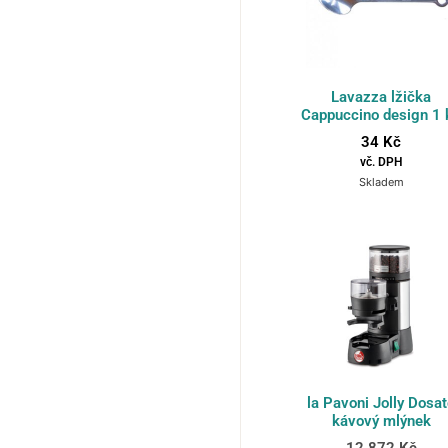
Lavazza lžička
Cappuccino design 1 
34
Kč
vč. DPH
Skladem
la Pavoni Jolly Dosa
kávový mlýnek