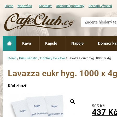
Home
Nápověda
Kontakty
Obchodní podmínky
Seznam výrobců
Káva
Kapsle
Nápoje
Domácí ká
Domů
/
Příslušenství
/
Doplňky ke kávě
/ Lavazza cukr hyg. 1000 x 4g
Lavazza cukr hyg. 1000 x 4
Kód zboží:
505
Kč
437
K