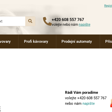
Regis
+420 608 557 767
volejte nebo nám
napište
vovary
Profi kávovary
Prodejní automaty
Pří
g
Rádi Vám poradíme
volejte
+420 608 557 767
nebo nám
napište
č