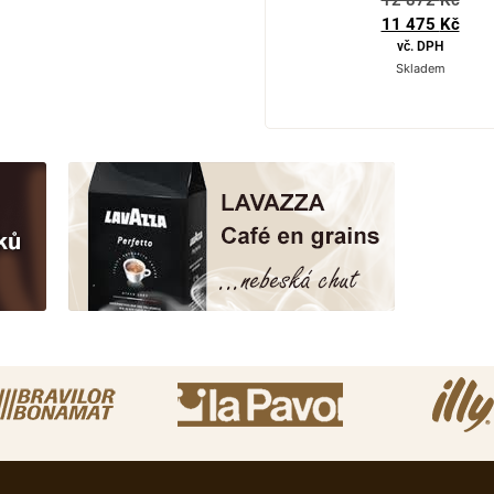
12 872
Kč
11 475
Kč
vč. DPH
Skladem