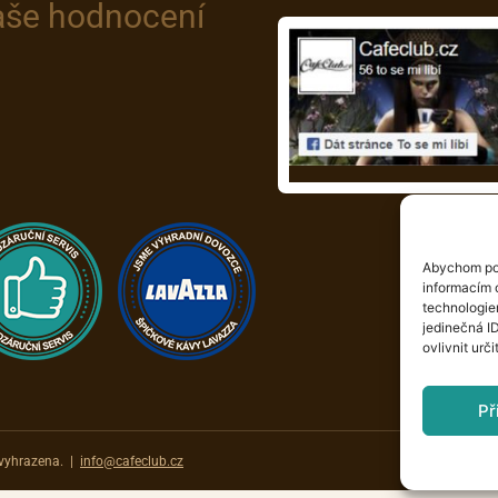
še hodnocení
Abychom pos
informacím o
technologie
jedinečná I
ovlivnit urči
Př
Devel
vyhrazena. |
info@cafeclub.cz