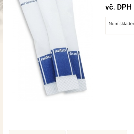
vč. DPH
Není sklad