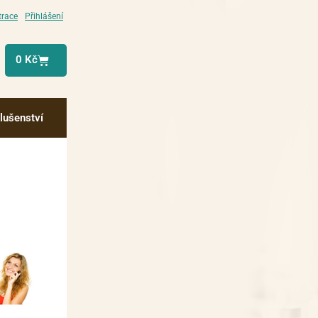
trace
Přihlášení
0
Kč
slušenství