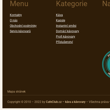
Menu
Kategorie
Na
Kontakty
Káva
O nás
Kapsle
Obchodní podmínky
Instantní směsi
Servis kávovarů
Domácí kávovary
Profi kávovary
Příslušenství
Mapa stránek
Copyright © 2010 – 2022 by
CafeClub.cz – káva a kávovary
– Všechna práva 