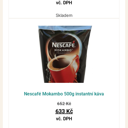
vč. DPH
Skladem
Nescafé Mokambo 500g instantní káva
652
Kč
633
Kč
vč. DPH