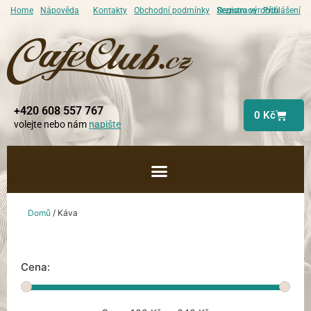
Home
Nápověda
Kontakty
Obchodní podmínky
Seznam výrobců
Registrace
Přihlášení
+420 608 557 767
0
Kč
volejte nebo nám
napište
Domů
/ Káva
Cena: