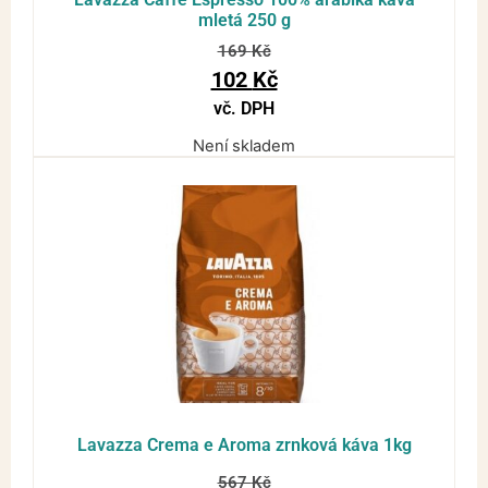
mletá 250 g
169
Kč
102
Kč
vč. DPH
Není skladem
Lavazza Crema e Aroma zrnková káva 1kg
567
Kč