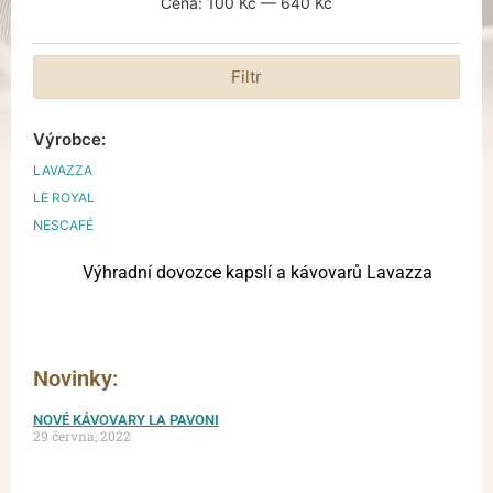
Cena:
100 Kč
—
640 Kč
Filtr
Výrobce:
LAVAZZA
LE ROYAL
NESCAFÉ
Výhradní dovozce kapslí a kávovarů Lavazza
Novinky:
NOVÉ KÁVOVARY LA PAVONI
29 června, 2022