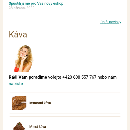
Spustili jsme pro Vás nový eshop
28 března, 2022
Další novinky
Káva
Rádi Vám poradíme
volejte
+420 608 557 767
nebo nám
napište
Instantní káva
Mletá káva