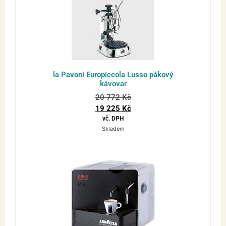
la Pavoni Europiccola Lusso pákový
kávovar
20 772
Kč
19 225
Kč
vč. DPH
Skladem