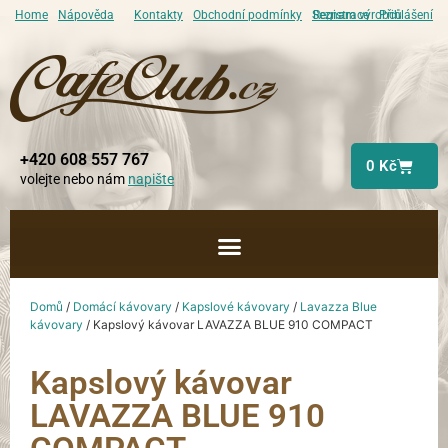
Home
Nápověda
Kontakty
Obchodní podmínky
Seznam výrobců
Registrace
Přihlášení
+420 608 557 767
0
Kč
volejte nebo nám
napište
Domů
/
Domácí kávovary
/
Kapslové kávovary
/
Lavazza Blue
kávovary
/ Kapslový kávovar LAVAZZA BLUE 910 COMPACT
Kapslový kávovar
LAVAZZA BLUE 910