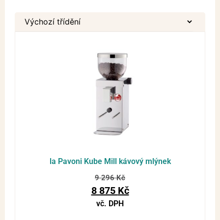
la Pavoni Kube Mill kávový mlýnek
9 296
Kč
8 875
Kč
vč. DPH