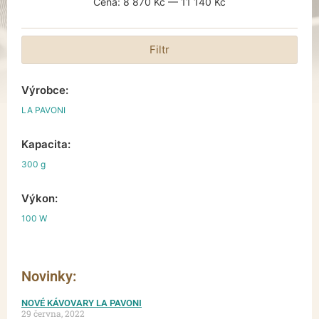
Cena:
8 870 Kč
—
11 140 Kč
Filtr
Výrobce:
LA PAVONI
Kapacita:
300 g
Výkon:
100 W
Novinky:
NOVÉ KÁVOVARY LA PAVONI
29 června, 2022