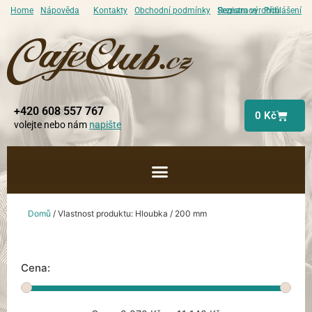
Home
Nápověda
Kontakty
Obchodní podmínky
Seznam výrobců
Registrace
Přihlášení
+420 608 557 767
0
Kč
volejte nebo nám
napište
Domů
/ Vlastnost produktu: Hloubka / 200 mm
Cena: